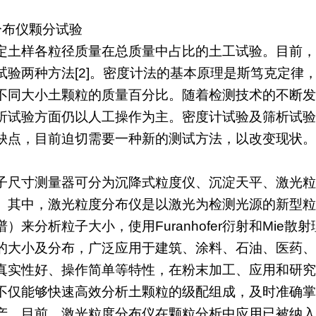
分布仪颗分试验
定土样各粒径质量在总质量中占比的土工试验。目前，常
试验两种方法[2]。密度计法的基本原理是斯笃克定律
不同大小土颗粒的质量百分比。随着检测技术的不断发
析试验方面仍以人工操作为主。密度计试验及筛析试验
缺点，目前迫切需要一种新的测试方法，以改变现状。
子尺寸测量器可分为沉降式粒度仪、沉淀天平、激光粒
。其中，激光粒度分布仪是以激光为检测光源的新型粒
）来分析粒子大小，使用Furanhofer衍射和Mie
的大小及分布，广泛应用于建筑、涂料、石油、医药、环
真实性好、操作简单等特性，在粉末加工、应用和研究领
不仅能够快速高效分析土颗粒的级配组成，及时准确掌
产。目前，激光粒度分布仪在颗粒分析中应用已被纳入《