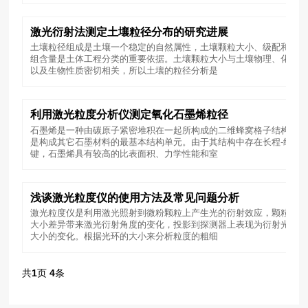
激光衍射法测定土壤粒径分布的研究进展
土壤粒径组成是土壤一个稳定的自然属性，土壤颗粒大小、级配和粒
组含量是土体工程分类的重要依据。土壤颗粒大小与土壤物理、化学
以及生物性质密切相关，所以土壤的粒径分析是
利用激光粒度分析仪测定氧化石墨烯粒径
石墨烯是一种由碳原子紧密堆积在一起所构成的二维蜂窝格子结构，
是构成其它石墨材料的最基本结构单元。由于其结构中存在长程-结合
键，石墨烯具有较高的比表面积、力学性能和室
浅谈激光粒度仪的使用方法及常见问题分析
激光粒度仪是利用激光照射到微粉颗粒上产生光的衍射效应，颗粒的
大小差异带来激光衍射角度的变化，投影到探测器上表现为衍射光环
大小的变化。根据光环的大小来分析粒度的粗细
共
1
页
4
条