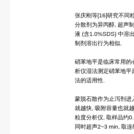
张庆刚等[16]研究不同
分散剂为异丙醇, 超声制成
液 (含1.0%SDS) 
制剂溶出行为相似.
硝苯地平是临床常用的心血
析仪湿法测定硝苯地平原
法的适用性.
蒙脱石散作为止泻剂进入
就越快, 吸附容量也就越
粒度分析仪, 取样品约0.12 
同时超声2~3 min, 取连续