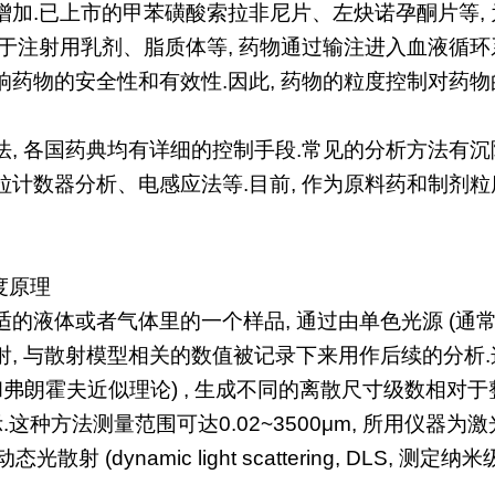
加.已上市的甲苯磺酸索拉非尼片、左炔诺孕酮片等, 
于注射用乳剂、脂质体等, 药物通过输注进入血液循环
药物的安全性和有效性.因此, 药物的粒度控制对药
法, 各国药典均有详细的控制手段.常见的分析方法有
计数器分析、电感应法等.目前, 作为原料药和制剂粒
度原理
的液体或者气体里的一个样品, 通过由单色光源 (通常
射, 与散射模型相关的数值被记录下来用作后续的分析
弗朗霍夫近似理论) , 生成不同的离散尺寸级数相对于整体
这种方法测量范围可达0.02~3500μm, 所用仪器
光散射 (dynamic light scattering, DLS, 测