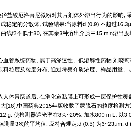
粒径盐酸厄洛替尼微粉对其片剂体外溶出行为的影响, 采用济
稳定的分散体, 试验结果:当原料d (0.9) 不超过16.3
中溶出曲线f2不低于80, 在其余3种溶出介质中15 min溶
管系统药物, 属于高渗透性、低溶解性药物.刘晓莉等[17
料粒度及粒度分布, 通过考察介质浓度、样品用量、
人体胃肠道后, 在消化道黏膜上可形成一层保护性覆盖
大[18].中国药典2015年版收载了蒙脱石的粒度检测方法
g, 使检测器遮光率在8%~20%, 加水800 m L, 以3 000 
测量3次的平均值, 应符合规定:d (0.5) 为6~23μm, d (0