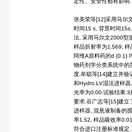
定性、安全性都有影响.
张美荣等[12]采用马尔文2
时间15 s, 背景时间
法, 采用马尔文2000型激
样品折射率为1.569, 样品
阿维A原料药的d (0.1) 
物药剂学分类系统中的第
度.牟聪等[14]建立
和Hydro LV湿法进样器
光率为0.00.试验结果:3批
要求.谷广志等[15]建
进样器, 混悬液制备的搅拌时
率1.52, 样品吸收率0.0
符合进口注册标准规定.