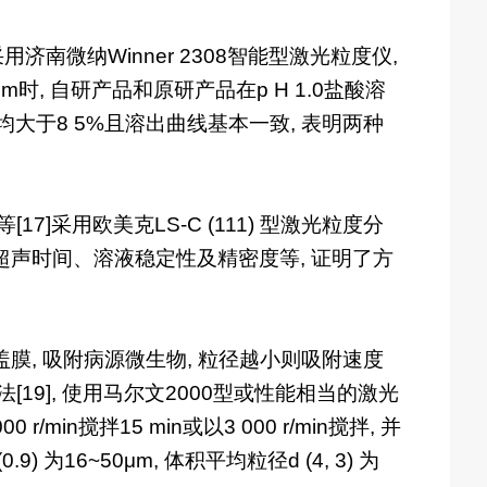
南微纳Winner 2308智能型激光粒度仪,
μm时, 自研产品和原研产品在p H 1.0盐酸溶
出度均大于8 5%且溶出曲线基本一致, 表明两种
]采用欧美克LS-C (111) 型激光粒度分
超声时间、溶液稳定性及精密度等, 证明了方
膜, 吸附病源微生物, 粒径越小则吸附速度
[19], 使用马尔文2000型或性能相当的激光
r/min搅拌15 min或以3 000 r/min搅拌, 并
.9) 为16~50μm, 体积平均粒径d (4, 3) 为