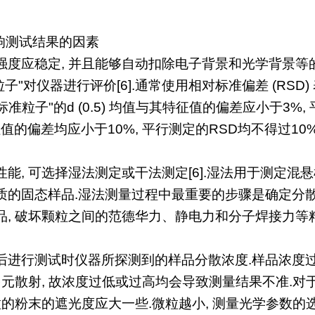
响测试结果的因素
应稳定, 并且能够自动扣除电子背景和光学背景等的干扰.采用
"标准粒子"对仪器进行评价[6].通常使用相对标准偏差 (RS
 "标准粒子"的d (0.5) 均值与其特征值的偏差应小于3%
 与其特征值的偏差均应小于10%, 平行测定的RSD均不得过10%
能, 可选择湿法测定或干法测定[6].湿法用于测定混
质的固态样品.湿法测量过程中最重要的步骤是确定分散
, 破坏颗粒之间的范德华力、静电力和分子焊接力等粘结
进行测试时仪器所探测到的样品分散浓度.样品浓度过
多元散射, 故浓度过低或过高均会导致测量结果不准.对
粒的粉末的遮光度应大一些.微粒越小, 测量光学参数