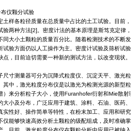
分布仪颗分试验
定土样各粒径质量在总质量中占比的土工试验。目前，常
试验两种方法[2]。密度计法的基本原理是斯笃克定律
不同大小土颗粒的质量百分比。随着检测技术的不断发
析试验方面仍以人工操作为主。密度计试验及筛析试验
缺点，目前迫切需要一种新的测试方法，以改变现状。
子尺寸测量器可分为沉降式粒度仪、沉淀天平、激光粒
。其中，激光粒度分布仪是以激光为检测光源的新型粒
）来分析粒子大小，使用Furanhofer衍射和Mie
的大小及分布，广泛应用于建筑、涂料、石油、医药、环
真实性好、操作简单等特性，在粉末加工、应用和研究领
不仅能够快速高效分析土颗粒的级配组成，及时准确掌
产。目前，激光粒度分布仪在颗粒分析中应用已被纳入《