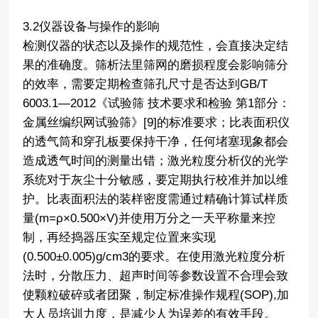
3.2仪器设备与操作的影响
检测仪器的状态以及操作的规范性，会直接决定结
果的准确度。筛析法里筛网的磨损程度会影响筛分
的效率，需要定期检查筛孔尺寸是否达到GB/T
6003.1—2012《试验筛 技术要求和检验 第1部分：
金属丝编织网试验筛》[9]的标准要求；比表面积仪
的透气筒和穿孔板要保持干净，任何堵塞现象都会
造成透气时间的测量出错；激光粒度分析仪的光学
系统对于灰尘十分敏感，要定期执行校准并加以维
护。比表面积法的装样密度需通过精确计算试样质
量(m=ρ×0.500×V)并使用万分之一天平称量来控
制，再经捣器压实至规定位置来实现
(0.500±0.005)g/cm3的要求。在使用激光粒度分析
法时，分散压力、超声时间等参数设置不合理会致
使颗粒破碎或者团聚，制定标准操作规程(SOP),加
大人员培训力度，是减少人为误差的有效手段。