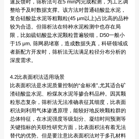
速反馈时，筛析法可在5 min内完成检测，为工艺调
整给予及时数据支撑。该方法对普通硅酸盐水泥，
复合硅酸盐水泥等粗颗粒(45 μm以上)占比高的品种
较为合适。但筛析法在特种水泥检测中也存在局
限，比如硫铝酸盐水泥颗粒普遍较细，D50一般小
于15 μm, 筛网易堵塞，造成数据失真，科研领域或
者新配方开发时，筛析法无法满足粒径分布分析的
深度需求。
4.2比表面积法适用场景
比表面积法是水泥质量控制的“金标准”,尤其适合矿
渣硅酸盐水泥、粉煤灰水泥等掺合料品种。因其颗
粒形态复杂，筛析法无法准确表征其细度，比表面
积法则利用气体渗透原理，能较好地反映颗粒群的
总体特征，在水泥强度等级划分、凝结时间预测等
关键指标的关联性研究方面，比表面积法有着无法
替代的优势。但是要注意比表面积法对于多孔材料