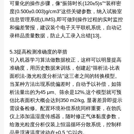
可量化的操作步骤，像“振筛时长(120±5)s”“装样密
度(0.500±0.003)g/cm3”这些关键参数，纳入试验室
信息管理系统(LIMS),即可做到操作过程的实时监控
和偏差警报，建议装个电子天平联机系统，自动记
录样品质量数据，防止人工录入出错[13]。
5.3提高检测准确度的举措
引入机器学习算法做数据校正，这样可以明显提高
准确度，用历史数据来训练，创建起“筛析法-比表
面积法-激光粒度分析法”这三者之间的转换模型。
当某种方法出现系统偏差时，自动予以补偿，如筛
析法量出的为45 μm、筛余是12%,这个模型就可预
估比表面积大概会达到350 m2/kg, 显著差异即提示
需设备检修。配置环境补偿系统同样重要，在勃氏
仪上添加温湿度传感器，随时修正气体黏度参数，
给激光粒度分析仪装上恒温循环分散系统，控制样
品悬浮液温度波动在±0.5 ℃以内。