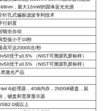
468nm，最大12mW的固体蓝光光源
非针孔式偏振滤波专利技术
平行斜置
智能全自动
典型值小于10秒
最高可达20000次/秒
Dv50优于±0.5% （NIST可溯源乳胶标样）
Dv50优于±0.5% （NIST可溯源乳胶标样）
1类激光产品
Intel i5处理器，4GB内存，250GB硬盘，鼠
标，键盘和宽屏显示器
USB2.0或以上