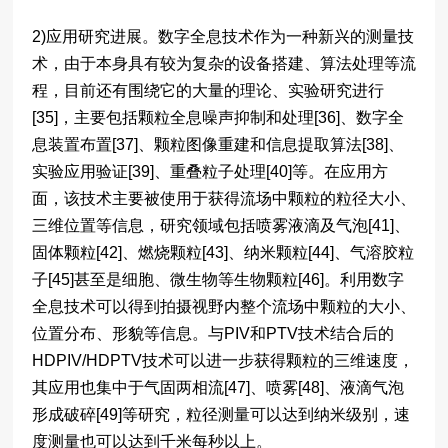
2)应用研究进展。数字全息技术作为一种新兴的测量技
术，由于本身具有较为复杂的设备搭建、算法处理等流
程，目前还有围绕它的大量的理论、实验研究进行
[35]，主要包括颗粒全息噪声抑制和处理[36]、数字全
息装置布置[37]、颗粒图像重建和信息提取算法[38]、
实验应用验证[39]、重叠粒子处理[40]等。在应用方
面，该技术主要被使用于获得流场中颗粒的粒径大小、
三维位置等信息，研究领域包括喷雾液滴及气泡[41]、
固体颗粒[42]、燃烧颗粒[43]、纳米颗粒[44]、气溶胶粒
子[45]甚至是细胞、微生物等生物颗粒[46]。利用数字
全息技术可以得到拍摄视野内整个流场中颗粒的大小、
位置分布、形貌等信息。与PIV和PTV技术结合后的
HDPIV/HDPTV技术可以进一步获得颗粒的三维速度，
其应用也集中于气固两相流[47]、喷雾[48]、液滴气泡
形成破碎[49]等研究，粒径测量可以达到纳米级别，速
度测量也可以达到千米每秒以上。