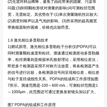
(2)无需对样品稀释，避免了由此带来的团聚、污染等
问题;(3)削弱颗粒形状对测量的影响;(4)可测粒径范围
宽，无需标定。其劣势在于:(1)单次测量随机性比较大;
(2)易受到噪声以及气泡的影响。(3)所采用的超高频宽
带换能器制作困难，价格也比较昂贵。
1.6 激光相位多普勒技术
1)测试原理。激光相位多普勒粒子分析仪(PDPA)可以
同时测量颗粒速度和粒径。测速通过检测差动多普勒频
率，粒径测量则是根据米氏散射理论，采用相位差法，
即把多个检测器采用不对称方法放置，将各检测器产生
的信号进行比较，各检测器信号间呈现相位差，相位差
与粒子直径成线性关系。PDPA的组成和工作原理如图
7所示。测速范围是-100～600 m/s，可测粒径范围是1
～1000μm，此范围还可通过更换发射镜头加以扩大。
图7 PDPA的组成和工作原理